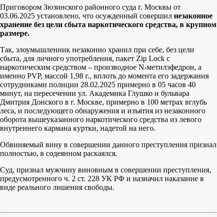
Приговором Зюзинского районного суда г. Москвы от
03.06.2025 установлено, что осужденный совершил
незаконное
хранение без цели сбыта наркотического средства, в крупном
размере.
Так, злоумышленник незаконно хранил при себе, без цели
сбыта, для личного употребления, пакет Zip Lock с
наркотическим средством – производное N-метилэфедрон, а
именно PVP, массой 1,98 г., вплоть до момента его задержания
сотрудниками полиции 28.02.2025 примерно в 05 часов 40
минут, на пересечении ул. Академика Глушко и бульвара
Дмитрия Донского в г. Москве, примерно в 100 метрах вглубь
леса, и последующего обнаружения и изъятия из незаконного
оборота вышеуказанного наркотического средства из левого
внутреннего кармана куртки, надетой на него.
Обвиняемый вину в совершении данного преступления признал
полностью, в содеянном раскаялся.
Суд, признал мужчину виновным в совершении преступления,
предусмотренного ч. 2 ст. 228 УК РФ и назначил наказание в
виде реального лишения свободы.