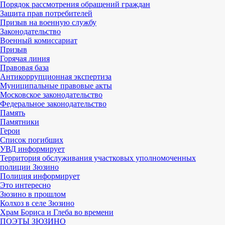
Порядок рассмотрения обращений граждан
Защита прав потребителей
Призыв на военную службу
Законодательство
Военный комиссариат
Призыв
Горячая линия
Правовая база
Антикоррупционная экспертиза
Муниципальные правовые акты
Московское законодательство
Федеральное законодательство
Память
Памятники
Герои
Список погибших
УВД информирует
Территория обслуживания участковых уполномоченных
полиции Зюзино
Полиция информирует
Это интересно
Зюзино в прошлом
Колхоз в селе Зюзино
Храм Бориса и Глеба во времени
ПОЭТЫ ЗЮЗИНО