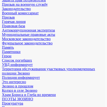
Защита прав потребителей
Призыв на военную службу
Законодательство
Военный комиссариат
Призыв
Горячая линия
Правовая база
Антикоррупционная экспертиза
Муниципальные правовые акты
Московское законодательство
Федеральное законодательство
Память
Памятники
Герои
Список погибших
УВД информирует
Территория обслуживания участковых уполномоченных
полиции Зюзино
Полиция информирует
Это интересно
Зюзино в прошлом
Колхоз в селе Зюзино
Храм Бориса и Глеба во времени
ПОЭТЫ ЗЮЗИНО
Прокуратура