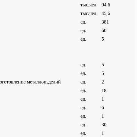
тыс.чел.
94,6
тыс.чел.
45,6
ед.
381
ед.
60
ед.
5
ед.
5
ед.
5
зготовление металлоизделий
ед.
2
ед.
18
ед.
1
ед.
6
ед.
1
ед.
30
ед.
1