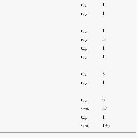
ед.
1
ед.
1
ед.
1
ед.
3
ед.
1
ед.
1
ед.
5
ед.
1
ед.
6
чел.
37
ед.
1
чел.
136