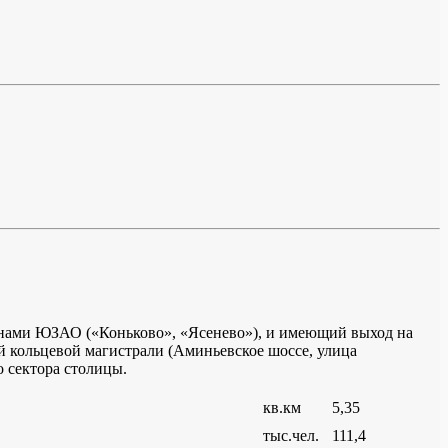
нами ЮЗАО («Коньково», «Ясенево»), и имеющий выход на
й кольцевой магистрали (Аминьевское шоссе, улица
 сектора столицы.
кв.км
5,35
тыс.чел.
111,4