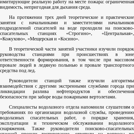
имитирующие реальную работу на месте пожара: ограниченная
видимость, непригодная для дыхания среда.
На протяжении трех дней теоретические и практические
занятия с начальниками и заместителями начальников
подразделений спасателей на воде проходили на поисково-
спасательных станциях «Строгино», «Центральная»,
«Кожухово», «Мещерская и «Косино».
В теоретической части занятий участники изучили порядок
руководства станциями при происшествиях в зоне
ответственности формирования, в том числе при массовом
провале людей в ледяную полынью и провале транспортного
средства под лед.
Руководители станций также изучили алгоритмы
взаимодействия с другими экстренными службами города при
ликвидации разлива нефтепродуктов и обеспечения
безопасности при заборе воды пожарными вертолетами.
Специалисты водолазного отдела напомнили слушателям о
требованиях по организации водолазной службы, проведению
водолазных спасательных работ, о порядке хранения,
эксплуатации и техническом обслуживании водолазного
снаряжения. Также руководители поисково-спасательных
станций прошли тестирование, ответили на вопросы по