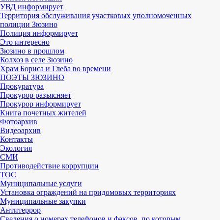
УВД информирует
Территория обслуживания участковых уполномоченных
полиции Зюзино
Полиция информирует
Это интересно
Зюзино в прошлом
Колхоз в селе Зюзино
Храм Бориса и Глеба во времени
ПОЭТЫ ЗЮЗИНО
Прокуратура
Прокурор разъясняет
Прокурор информирует
Книга почетных жителей
Фотоархив
Видеоархив
Контакты
Экология
СМИ
Противодействие коррупции
ТОС
Муниципальные услуги
Установка ограждений на придомовых территориях
Муниципальные закупки
Антитеррор
Сведения о номерах телефонов и факсов, по которым