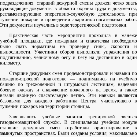
подразделениях, старший дежурной смены должен четко знать
руководящие документы в области охраны труда и документы,
регламентирующие оперативно-служебную деятельность при
тушении пожаров и проведении аварийно-спасательных работ.
Эти документы изучались в ходе теоретической подготовки.
Практическая часть мероприятия проходила в манеже
учебной площадки, где пожарным и спасателям необходимо
было сдать нормативы на проверку силы, скорости и
выносливости. Участники сборов выполняли упражнения по
подтягиванию, челночному бегу и бегу на дистанцию в один
километр.
Старшие дежурных смен продемонстрировали и навыки по
пожарно-строевой подготовке — поднимались на учебную
башню по трехколенной и штурмовой лестницам, надевали
боевую одежду и снаряжение пожарного на время, а также
вязали двойную спасательную петлю. Эти навыки являются
базовыми для каждого работника Центра, участвующего в
тушении пожаров на территории столицы.
Завершались учебные занятия тренировкой звеньев
газодымозащитной службы. В специальном учебном модуле
старшие дежурных смен отработали ориентирование в
замкнутых пространствах. Были созданы условия, максимально