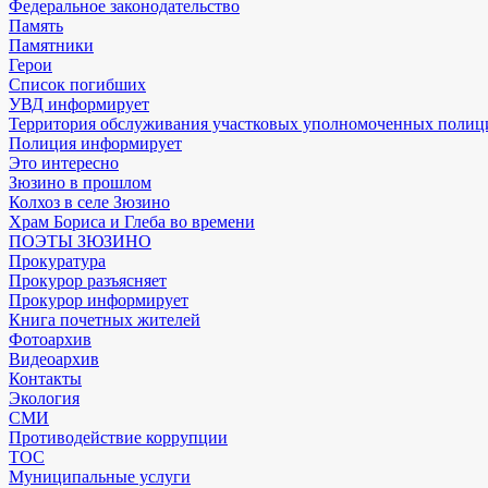
Федеральное законодательство
Память
Памятники
Герои
Список погибших
УВД информирует
Территория обслуживания участковых уполномоченных полиц
Полиция информирует
Это интересно
Зюзино в прошлом
Колхоз в селе Зюзино
Храм Бориса и Глеба во времени
ПОЭТЫ ЗЮЗИНО
Прокуратура
Прокурор разъясняет
Прокурор информирует
Книга почетных жителей
Фотоархив
Видеоархив
Контакты
Экология
СМИ
Противодействие коррупции
ТОС
Муниципальные услуги