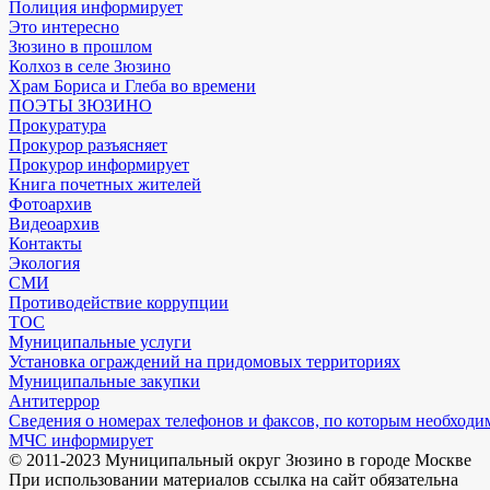
Полиция информирует
Это интересно
Зюзино в прошлом
Колхоз в селе Зюзино
Храм Бориса и Глеба во времени
ПОЭТЫ ЗЮЗИНО
Прокуратура
Прокурор разъясняет
Прокурор информирует
Книга почетных жителей
Фотоархив
Видеоархив
Контакты
Экология
СМИ
Противодействие коррупции
ТОС
Муниципальные услуги
Установка ограждений на придомовых территориях
Муниципальные закупки
Антитеррор
Сведения о номерах телефонов и факсов, по которым необходи
МЧС информирует
© 2011-2023 Муниципальный округ Зюзино в городе Москве
При использовании материалов ссылка на сайт обязательна