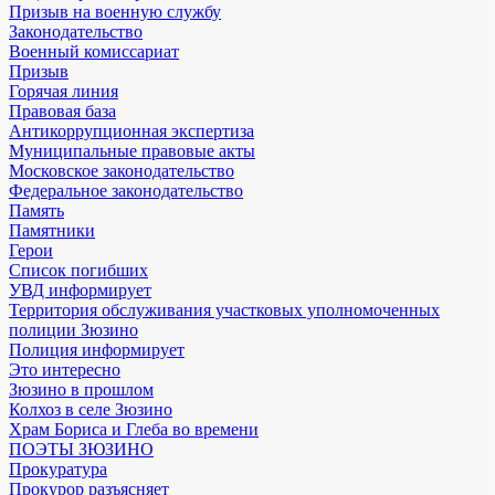
Призыв на военную службу
Законодательство
Военный комиссариат
Призыв
Горячая линия
Правовая база
Антикоррупционная экспертиза
Муниципальные правовые акты
Московское законодательство
Федеральное законодательство
Память
Памятники
Герои
Список погибших
УВД информирует
Территория обслуживания участковых уполномоченных
полиции Зюзино
Полиция информирует
Это интересно
Зюзино в прошлом
Колхоз в селе Зюзино
Храм Бориса и Глеба во времени
ПОЭТЫ ЗЮЗИНО
Прокуратура
Прокурор разъясняет