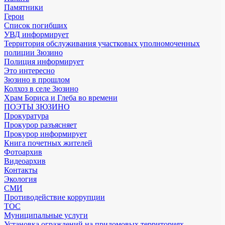
Памятники
Герои
Список погибших
УВД информирует
Территория обслуживания участковых уполномоченных
полиции Зюзино
Полиция информирует
Это интересно
Зюзино в прошлом
Колхоз в селе Зюзино
Храм Бориса и Глеба во времени
ПОЭТЫ ЗЮЗИНО
Прокуратура
Прокурор разъясняет
Прокурор информирует
Книга почетных жителей
Фотоархив
Видеоархив
Контакты
Экология
СМИ
Противодействие коррупции
ТОС
Муниципальные услуги
Установка ограждений на придомовых территориях