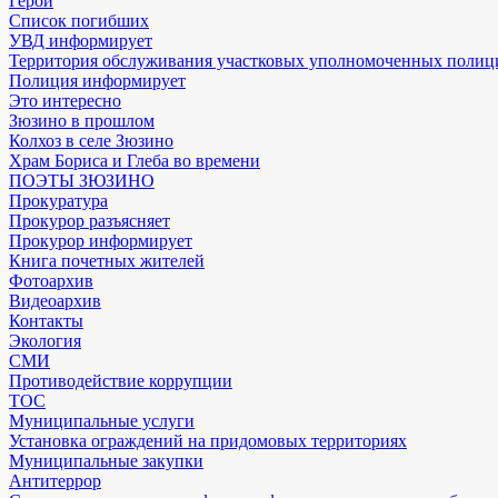
Герои
Список погибших
УВД информирует
Территория обслуживания участковых уполномоченных полиц
Полиция информирует
Это интересно
Зюзино в прошлом
Колхоз в селе Зюзино
Храм Бориса и Глеба во времени
ПОЭТЫ ЗЮЗИНО
Прокуратура
Прокурор разъясняет
Прокурор информирует
Книга почетных жителей
Фотоархив
Видеоархив
Контакты
Экология
СМИ
Противодействие коррупции
ТОС
Муниципальные услуги
Установка ограждений на придомовых территориях
Муниципальные закупки
Антитеррор