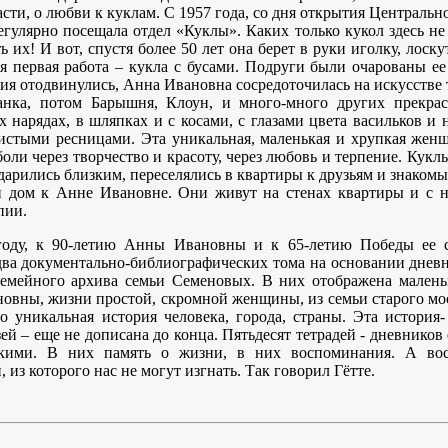
асти, о любви к куклам. С 1957 года, со дня открытия Центральн
гулярно посещала отдел «Куклы». Каких только кукол здесь не
ь их! И вот, спустя более 50 лет она берет в руки иголку, лоск
я первая работа – кукла с бусами. Подруги были очарованы ее
ния отодвинулись, Анна Ивановна сосредоточилась на искусстве 
анка, потом Барышня, Клоун, и много-много других прекра
 нарядах, в шляпках и с косами, с глазами цвета васильков и 
стыми ресницами. Эта уникальная, маленькая и хрупкая жен
оли через творчество и красоту, через любовь и терпение. Кукл
дарились близким, переселялись в квартиры к друзьям и знаком
и дом к Анне Ивановне. Они живут на стенах квартиры и с н
пии.
оду, к 90-летию Анны Ивановны и к 65-летию Победы ее 
два документально-библиографических тома на основании днев
емейного архива семьи Семеновых. В них отображена малень
вны, жизни простой, скромной женщины, из семьи старого мос
о уникальная история человека, города, страны. Эта история-
узей – еще не дописана до конца. Пятьдесят тетрадей - дневнико
кими. В них память о жизни, в них воспоминания. А вос
 из которого нас не могут изгнать. Так говорил Гётте.