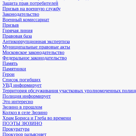
Защита прав потребителей
Призыв на военную службу
Законодательство
Военный комиссариат
Призыв
Горячая линия
Правовая база
Антикоррупционная экспертиза
Муниципальные правовые акты
Московское законодательство
Федеральное законодательство
Память
Памятники
Герои
Список погибших
УВД информирует
Территория обслуживания участковых уполномоченных полиц
Полиция информирует
Это интересно
Зюзино в прошлом
Колхоз в селе Зюзино
Храм Бориса и Глеба во времени
ПОЭТЫ ЗЮЗИНО
Прокуратура
Прокурор разъясняет