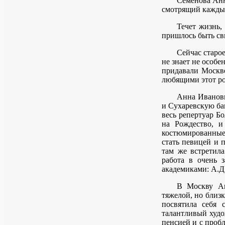
Семенова Анн
смотрящий каждый
Течет жизнь,
пришлось быть св
Сейчас старо
не знает не особе
придавали Москве
любящими этот ро
Анна Ивановн
и Сухаревскую ба
весь репертуар Б
на Рождество, и
костюмированные 
стать певицей и 
там же встретил
работа в очень 
академиками: А.Д
В Москву Ан
тяжелой, но близк
посвятила себя 
талантливый худо
пенсией и с проб