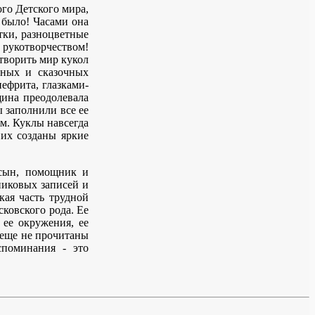
ого Детского мира,
 было! Часами она
утки, разноцветные
 рукотворчеством!
творить мир кукол
сных и сказочных
нефрита, глазками-
щина преодолевала
ы заполнили все ее
ым. Куклы навсегда
их созданы яркие
сын, помощник и
никовых записей и
кая часть трудной
ковского рода. Ее
 ее окружения, ее
в еще не прочитаны
поминания - это