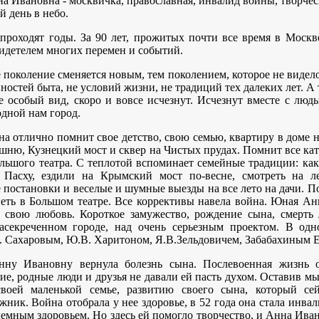
а Ивановна - москвичка, православная, инвалид войны, творчес
 день в небо.
 проходят годы. За 90 лет, прожитых почти все время в Моск
идетелем многих перемен и событий.
е поколение сменяется новым, тем поколением, которое не видел
нностей быта, не условий жизни, не традиций тех далеких лет. А 
 особый вид, скоро и вовсе исчезнут. Исчезнут вместе с лю
дной нам город.
а отлично помнит свое детство, свою семью, квартиру в доме н
шню, Кузнецкий мост и сквер на Чистых прудах. Помнит все катк
ольшого театра. С теплотой вспоминает семейные традиции: как
 Пасху, ездили на Крымский мост по-весне, смотреть на л
постановки и веселые и шумные выезды на все лето на дачи. П
петь в Большом театре. Все коррективы навела война. Юная Ан
а свою любовь. Короткое замужество, рождение сына, смерть
засекреченном городе, над очень серьезным проектом. В одн
. Сахаровым, Ю.В. Харитоном, Я.В.Зельдовичем, Забабахиным Е
ну Ивановну вернула болезнь сына. Послевоенная жизнь 
ие, родные люди и друзья не давали ей пасть духом. Оставив мы
своей маленькой семье, развитию своего сына, который с
жник. Война отобрала у нее здоровье, в 52 года она стала инва
лемным здоровьем. Но здесь ей помогло творчество, и Анна Ива