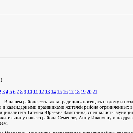
!
2
3
4
5
6
7
8
9
10
11
12
13
14
15
16
17
18
19
20
21
В нашем районе есть такая традиция - посещать на дому и позд
 и календарными праздниками жителей района ограниченных в
иципалитета Татьяна Юрьевна Замятнина, специалисты муницип
 жительницу нашего района Семенову Анну Ивановну и поздрав
еем.