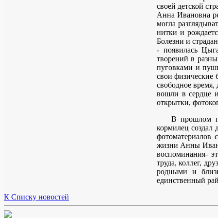
своей детской стр
Анна Ивановна ре
могла разглядыват
нитки и рождаетс
Болезни и страда
- появилась Цыг
творений в разных
пуговками и пуши
свои физические б
свободное время, 
вошли в сердце 
открытки, фотоко
В прошлом г
кормилец создал 
фотоматериалов с
жизни Анны Ивано
воспоминания- эт
труда, коллег, др
родными и близ
единственный рай,
К Списку новостей