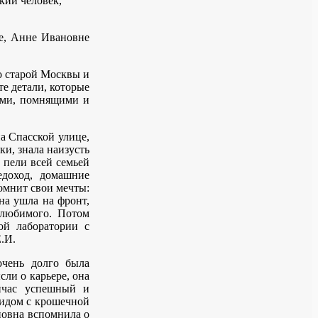
кий человек,
ве, Анне Ивановне
о старой Москвы и
те детали, которые
дьми, помнящими и
а Спасской улице,
и, знала наизусть
 пели всей семьей
едоход, домашние
омнит свои мечты:
на ушла на фронт,
 любимого. Потом
ой лаборатории с
.И.
очень долго была
сли о карьере, она
ейчас успешный и
лидом с крошечной
новна вспомнила о