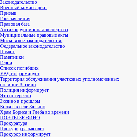
Законодательство
Военный комиссариат
Призыв
Горячая линия
Правовая база
Антикоррупционная экспертиза
Муниципальные правовые акты
Московское законодательство
Федеральное законодательство
Память
Памятники
Герои
Список погибших
УВД информирует
Территория обслуживания участковых уполномоченных
полиции Зюзино
Полиция информирует
Это интересно
Зюзино в прошлом
Колхоз в селе Зюзино
Храм Бориса и Глеба во времени
ПОЭТЫ ЗЮЗИНО
Прокуратура
Прокурор разъясняет
Прокурор информирует