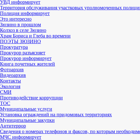
УВД информирует
Территория обслуживания участковых уполномоченных полици
Полиция информирует
Это интересно
Зюзино в прошлом
Колхоз в селе Зюзино
Храм Бориса и Глеба во времени
ПОЭТЫ ЗЮЗИНО
Прокуратура
Прокурор разъясняет
Прокурор информирует
Книга почетных жителей
Фотоархив
Видеоархив
Контакты
Экология
СМИ
Противодействие коррупции
ТОС
Муниципальные услуги
Установка ограждений на придомовых территориях
Муниципальные закупки
Антитеррор
Сведения о номерах телефонов и факсов, по которым необходим
МЧС информирует