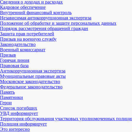
Сведения о доходах и расходах
Кадровое обеспечение
Внутренний финансовый контроль
Независимая антикоррупционная экспертиза
Положение об обработке и защите персональных данных
Порядок рассмотрения обращений граждан
Защита прав потребителей
Призыв на военную службу
Законодательство
Военный комиссариат
Призыв
Горячая линия
Правовая база
Антикоррупционная экспертиза
Муниципальные правовые акты
Московское законодательство
Федеральное законодательство
Память
Памятники
Герои
Список погибших
УВД информирует
Территория обслуживания участковых уполномоченных полици
Полиция информирует
Это интересно