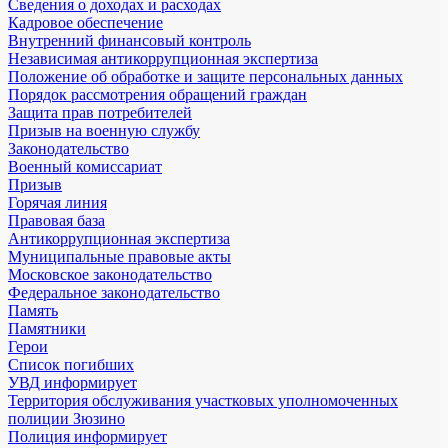
Сведения о доходах и расходах
Кадровое обеспечение
Внутренний финансовый контроль
Независимая антикоррупционная экспертиза
Положение об обработке и защите персональных данных
Порядок рассмотрения обращений граждан
Защита прав потребителей
Призыв на военную службу
Законодательство
Военный комиссариат
Призыв
Горячая линия
Правовая база
Антикоррупционная экспертиза
Муниципальные правовые акты
Московское законодательство
Федеральное законодательство
Память
Памятники
Герои
Список погибших
УВД информирует
Территория обслуживания участковых уполномоченных
полиции Зюзино
Полиция информирует