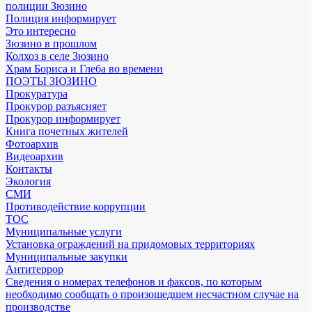
полиции Зюзино
Полиция информирует
Это интересно
Зюзино в прошлом
Колхоз в селе Зюзино
Храм Бориса и Глеба во времени
ПОЭТЫ ЗЮЗИНО
Прокуратура
Прокурор разъясняет
Прокурор информирует
Книга почетных жителей
Фотоархив
Видеоархив
Контакты
Экология
СМИ
Противодействие коррупции
ТОС
Муниципальные услуги
Установка ограждений на придомовых территориях
Муниципальные закупки
Антитеррор
Сведения о номерах телефонов и факсов, по которым
необходимо сообщать о произошедшем несчастном случае на
производстве