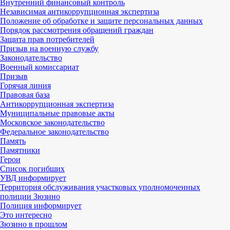
Внутренний финансовый контроль
Независимая антикоррупционная экспертиза
Положение об обработке и защите персональных данных
Порядок рассмотрения обращений граждан
Защита прав потребителей
Призыв на военную службу
Законодательство
Военный комиссариат
Призыв
Горячая линия
Правовая база
Антикоррупционная экспертиза
Муниципальные правовые акты
Московское законодательство
Федеральное законодательство
Память
Памятники
Герои
Список погибших
УВД информирует
Территория обслуживания участковых уполномоченных
полиции Зюзино
Полиция информирует
Это интересно
Зюзино в прошлом