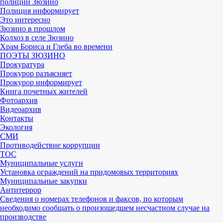
полиции Зюзино
Полиция информирует
Это интересно
Зюзино в прошлом
Колхоз в селе Зюзино
Храм Бориса и Глеба во времени
ПОЭТЫ ЗЮЗИНО
Прокуратура
Прокурор разъясняет
Прокурор информирует
Книга почетных жителей
Фотоархив
Видеоархив
Контакты
Экология
СМИ
Противодействие коррупции
ТОС
Муниципальные услуги
Установка ограждений на придомовых территориях
Муниципальные закупки
Антитеррор
Сведения о номерах телефонов и факсов, по которым
необходимо сообщать о произошедшем несчастном случае на
производстве