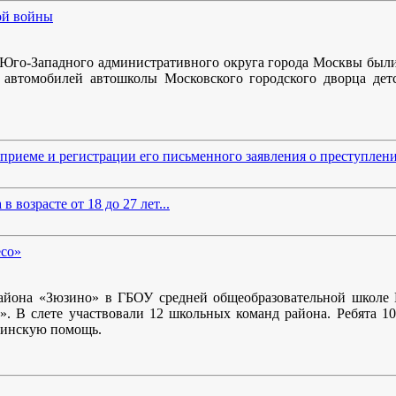
ой войны
Юго-Западного административного округа города Москвы были 
автомобилей автошколы Московского городского дворца детс
приеме и регистрации его письменного заявления о преступлен
возрасте от 18 до 27 лет...
есо»
айона «Зюзино» в ГБОУ средней общеобразовательной школе
». В слете участвовали 12 школьных команд района. Ребята 1
цинскую помощь.