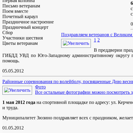
Первая колонна
6
Письмо ветеранам
с
Поем вместе
с
Почетный караул
Праздничное настроение
0
Праздничный концерт
Сбор
Поздравляем ветеранов с Великим
Участники шествия
1
2
Цветы ветеранам
В преддверии праз
ГИБДД УВД по Юго-Западному административному округу го
помощь.
05.05.2012
Районные соревнования по волейболу, посвященные Дню весны
Фото
Все остальные фотографии можно посмотреть з
1 мая 2012 года
на спортивной площадке по адресу: ул. Керче
и труда.
Муниципалитет Зюзино поздравляет всех с праздником, желает
01.05.2012