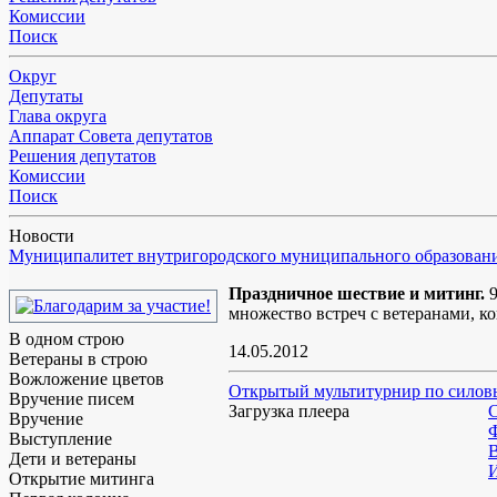
Комиссии
Поиск
Округ
Депутаты
Глава округа
Аппарат Совета депутатов
Решения депутатов
Комиссии
Поиск
Новости
Муниципалитет внутригородского муниципального образовани
Праздничное шествие и митинг.
9
множество встреч с ветеранами, к
В одном строю
14.05.2012
Ветераны в строю
Вожложение цветов
Открытый мультитурнир по сило
Вручение писем
Загрузка плеера
С
Вручение
Выступление
В
Дети и ветераны
И
Открытие митинга