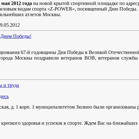
 мая 2012 года
на новой крытой спортивной площадке по адресу 
иловым видам спорта «Z-POWER», посвященный Дню Победы. М
ильнейших атлетов Москвы.
9.05.2012
 Днем Победы!
днования 67-й годовщины Дня Победы в Великой Отечественной 
рода Москвы поздравили ветеранов ВОВ, ветеранов службы Г
 и труда
десь
нская, д. 1 корп. 1 муниципалитетом Зюзино были организован
 крепкого здоровья и успехов в спорте. Ждем Вас на ближайших