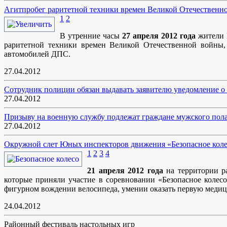
Агитпробег раритетной техники времен Великой Отечественн
1
2
В утренние часы
27 апреля 2012 года
жители 
раритетной техники времен Великой Отечественной войны, 
автомобилей ДПС.
27.04.2012
Сотрудник полиции обязан выдавать заявителю уведомление о 
27.04.2012
Призыву на военную службу подлежат граждане мужского пола в 
27.04.2012
Окружной слет Юных инспекторов движения «Безопасное кол
1
2
3
4
21 апреля 2012 года
на территории р
которые приняли участие в соревновании «Безопасное колесо
фигурном вождении велосипеда, умении оказать первую меди
24.04.2012
Районный фестиваль настольных игр