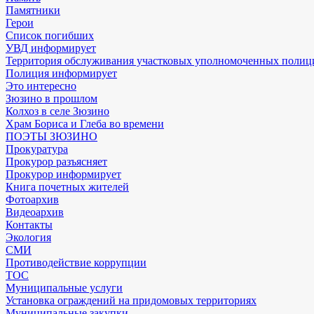
Памятники
Герои
Список погибших
УВД информирует
Территория обслуживания участковых уполномоченных полиц
Полиция информирует
Это интересно
Зюзино в прошлом
Колхоз в селе Зюзино
Храм Бориса и Глеба во времени
ПОЭТЫ ЗЮЗИНО
Прокуратура
Прокурор разъясняет
Прокурор информирует
Книга почетных жителей
Фотоархив
Видеоархив
Контакты
Экология
СМИ
Противодействие коррупции
ТОС
Муниципальные услуги
Установка ограждений на придомовых территориях
Муниципальные закупки