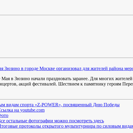
я Зюзино в городе Москве организовал для жителей района м
 Мая в Зюзино начали праздновать заранее. Для многих жителей
онцертов, акций фестивалей. Шествием к памятнику героям Перек
вым видам спорта «Z-POWER», посвященный Дню Победы
сылка на youtube.com
Фото
се остальные фотографии можно посмотреть здесь
тоговые протоколы открытого мультитурнира по силовым вид