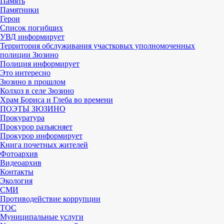
Память
Памятники
Герои
Список погибших
УВД информирует
Территория обслуживания участковых уполномоченных
полиции Зюзино
Полиция информирует
Это интересно
Зюзино в прошлом
Колхоз в селе Зюзино
Храм Бориса и Глеба во времени
ПОЭТЫ ЗЮЗИНО
Прокуратура
Прокурор разъясняет
Прокурор информирует
Книга почетных жителей
Фотоархив
Видеоархив
Контакты
Экология
СМИ
Противодействие коррупции
ТОС
Муниципальные услуги