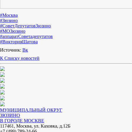
#Москва
#Зюзино
#СоветДепутатовЗюзино
#МОЗюзино
#аппаратСоветадепутатов
#ВикторияШатова
Источник:
Вк
К Списку новостей
МУНИЦИПАЛЬНЫЙ ОКРУГ
ЗЮЗИНО
В ГОРОДЕ МОСКВЕ
117461, Москва, ул. Каховка, д.12Б
+7 (499) 789-24-66