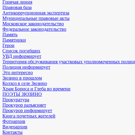
Горячая линия
Правовая база
Антикоррупционная экспертиза
Муниципальные правовые акты
Московское законодательство
Федеральное законодательство
Память
Памятники
Герои
Список погибших
УВД информирует
Территория обслуживания участковых уполномоченных полиц
Полиция информирует
Это интересно
Зюзино в прошлом
Колхоз в селе Зюзино
Храм Бориса и Глеба во времени
ПОЭТЫ ЗЮЗИНО
Прокуратура
Прокурор разъясняет
Прокурор информирует
Книга почетных жителей
Фотоархив
Видеоархив
Контакты