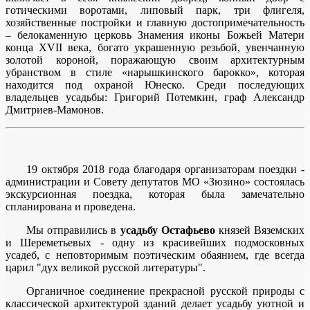
готическими воротами, липовый парк, три флигеля,
хозяйственные постройки и главную достопримечательность
– белокаменную церковь Знамения иконы Божьей Матери
конца XVII века, богато украшенную резьбой, увенчанную
золотой короной, поражающую своим архитектурным
убранством в стиле «нарышкинского барокко», которая
находится под охраной Юнеско. Среди последующих
владельцев усадьбы: Григорий Потемкин, граф Александр
Дмитриев-Мамонов.
19 октября 2018 года благодаря организаторам поездки -
администрации и Совету депутатов МО «Зюзино» состоялась
экскурсионная поездка, которая была замечательно
спланирована и проведена.
Мы отправились в
усадьбу Остафьево
князей Вяземских
и Шереметьевых - одну из красивейших подмосковных
усадеб, с неповторимым поэтическим обаянием, где всегда
царил "дух великой русской литературы".
Органичное соединение прекрасной русской природы с
классической архитектурой зданий делает усадьбу уютной и