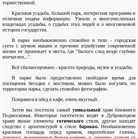
торжественной.
Красивая усадьба, большой парк, интересная программа и
отличная подача информации. Узнали о многочисленных
владельцах усадьбы, о судьбах этих людей и о многовековой
истории государства.
В парке необыкновенно спокойно и тихо - городская
суета с шумом машин и прочими атрибутами современной
жизни не проникает в места, где "былого след везде глубоко
впечатлен...".
Всё сбалансировано - красота природы, музеи и усадьбы.
В парке было предоставлено свободное время для
посещения беседки с мостиком, можно было погулять по
территории парка, сделать спокойно фотографии.
Понравился обед в кафе, очень вкусный.
Затем мы посетили самый
уникальный
храм ближнего
Подмосковья. Некоторые посетители видят в Дубровицком
храме явные элементы
готического
стиля, другие находят
сходство с архитектурой в стиле
барокко.
Необыкновенно
красивая площадь перед храмом, европейские газоны,
дорожки, вымощенные белым камнем, и, конечно, курган со