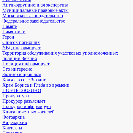
Антикоррупционная экспертиза
Муниципальные правовые акты
Московское законодательство
Федеральное законодательство
Память
Памятники
Герои
Список погибших
УВД информирует
Территория обслуживания участковых уполномоченных
полиции Зюзино
Полиция информирует
Это интересно
Зюзино в прошлом
Колхоз в селе Зюзино
Храм Бориса и Глеба во времени
ПОЭТЫ ЗЮЗИНО
Прокуратура
Прокурор разъясняет
Прокурор информирует
Книга почетных жителей
Фотоархив
Видеоархив
Контакты