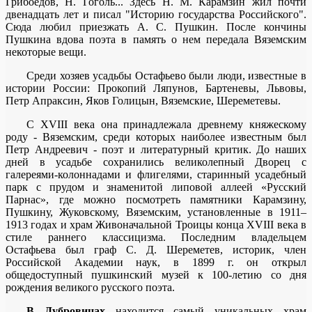
Грибоедов, Н. Гоголь... Здесь Н. М. Карамзин жил почти
двенадцать лет и писал "Историю государства Российского".
Сюда любил приезжать А. С. Пушкин. После кончины
Пушкина вдова поэта в память о нем передала Вяземским
некоторые вещи.
Среди хозяев усадьбы Остафьево были люди, известные в
истории России: Прокопий Ляпунов, Бартеневы, Львовы,
Петр Апраксин, Яков Голицын, Вяземские, Шереметевы.
С XVIII века она принадлежала древнему княжескому
роду - Вяземским, среди которых наиболее известным был
Петр Андреевич - поэт и литературный критик. До наших
дней в усадьбе сохранились великолепный Дворец с
галереями-колоннадами и флигелями, старинный усадебный
парк с прудом и знаменитой липовой аллеей «Русский
Парнас», где можно посмотреть памятники Карамзину,
Пушкину, Жуковскому, Вяземским, установленные в 1911–
1913 годах и храм Живоначальной Троицы конца XVIII века в
стиле раннего классицизма. Последним владельцем
Остафьева был граф С. Д. Шереметев, историк, член
Российской Академии наук, в 1899 г. он открыл
общедоступный пушкинский музей к 100-летию со дня
рождения великого русского поэта.
В Дубровицах
находится самый уникальных храм