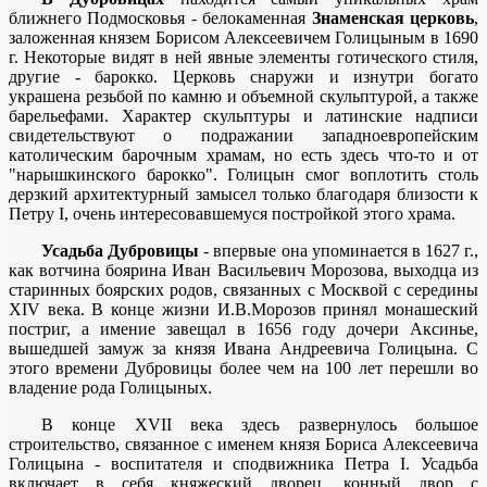
ближнего Подмосковья - белокаменная
Знаменская церковь
,
заложенная князем Борисом Алексеевичем Голицыным в 1690
г. Некоторые видят в ней явные элементы готического стиля,
другие - барокко. Церковь снаружи и изнутри богато
украшена резьбой по камню и объемной скульптурой, а также
барельефами. Характер скульптуры и латинские надписи
свидетельствуют о подражании западноевропейским
католическим барочным храмам, но есть здесь что-то и от
"нарышкинского барокко". Голицын смог воплотить столь
дерзкий архитектурный замысел только благодаря близости к
Петру I, очень интересовавшемуся постройкой этого храма.
Усадьба Дубровицы
- впервые она упоминается в 1627 г.,
как вотчина боярина Иван Васильевич Морозова, выходца из
старинных боярских родов, связанных с Москвой с середины
XIV века. В конце жизни И.В.Морозов принял монашеский
постриг, а имение завещал в 1656 году дочери Аксинье,
вышедшей замуж за князя Ивана Андреевича Голицына. С
этого времени Дубровицы более чем на 100 лет перешли во
владение рода Голицыных.
В конце XVII века здесь развернулось большое
строительство, связанное с именем князя Бориса Алексеевича
Голицына - воспитателя и сподвижника Петра I. Усадьба
включает в себя княжеский дворец, конный двор с