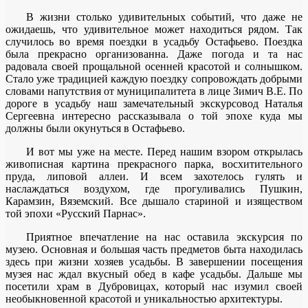
В жизни столько удивительных событий, что даже не
ожидаешь, что удивительное может находиться рядом. Так
случилось во время поездки в усадьбу Остафьево. Поездка
была прекрасно организованна. Даже погода и та нас
радовала своей прощальной осенней красотой и солнышком.
Стало уже традицией каждую поездку сопровождать добрыми
словами напутствия от муниципалитета в лице Зимич В.Е. По
дороге в усадьбу наш замечательный экскурсовод Наталья
Сергеевна интересно рассказывала о той эпохе куда мы
должны были окунуться в Остафьево.
И вот мы уже на месте. Перед нашим взором открылась
живописная картина прекрасного парка, восхитительного
пруда, липовой аллеи. И всем захотелось гулять и
наслаждаться воздухом, где прогуливались Пушкин,
Карамзин, Вяземский. Все дышало стариной и изяществом
той эпохи «Русский Парнас».
Приятное впечатление на нас оставила экскурсия по
музею. Основная и большая часть предметов быта находилась
здесь при жизни хозяев усадьбы. В завершении посещения
музея нас ждал вкусный обед в кафе усадьбы. Дальше мы
посетили храм в Дубровицах, который нас изумил своей
необыкновенной красотой и уникальностью архитектуры.